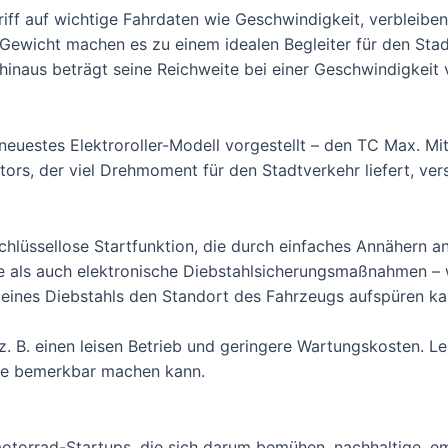
riff auf wichtige Fahrdaten wie Geschwindigkeit, verbleib
ewicht machen es zu einem idealen Begleiter für den Stad
inaus beträgt seine Reichweite bei einer Geschwindigkeit 
 neuestes Elektroroller-Modell vorgestellt – den TC Max. M
ors, der viel Drehmoment für den Stadtverkehr liefert, ver
chlüssellose Startfunktion, die durch einfaches Annähern a
e als auch elektronische Diebstahlsicherungsmaßnahmen – 
eines Diebstahls den Standort des Fahrzeugs aufspüren ka
z. B. einen leisen Betrieb und geringere Wartungskosten. Lei
de bemerkbar machen kann.
motorrad-Startups, die sich darum bemühen, nachhaltige, e