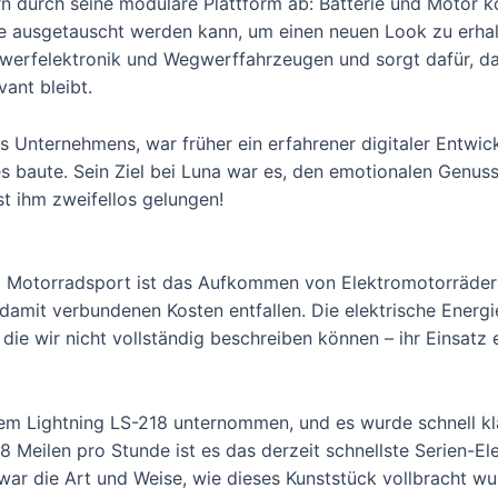
n durch seine modulare Plattform ab: Batterie und Motor 
e ausgetauscht werden kann, um einen neuen Look zu erhalt
werfelektronik und Wegwerffahrzeugen und sorgt dafür, da
vant bleibt.
Unternehmens, war früher ein erfahrener digitaler Entwick
es baute. Sein Ziel bei Luna war es, den emotionalen Genuss
t ihm zweifellos gelungen!
m Motorradsport ist das Aufkommen von Elektromotorrädern
amit verbundenen Kosten entfallen. Die elektrische Energie
 die wir nicht vollständig beschreiben können – ihr Einsatz 
em Lightning LS-218 unternommen, und es wurde schnell kl
18 Meilen pro Stunde ist es das derzeit schnellste Serien-E
r die Art und Weise, wie dieses Kunststück vollbracht wu