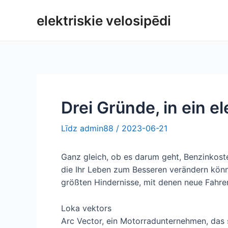
Pāriet
elektriskie velosipēdi
uz
saturu
Drei Gründe, in ein e
Līdz
admin88
/
2023-06-21
Ganz gleich, ob es darum geht, Benzinkost
die Ihr Leben zum Besseren verändern könnt
größten Hindernisse, mit denen neue Fahre
Loka vektors
Arc Vector, ein Motorradunternehmen, das s