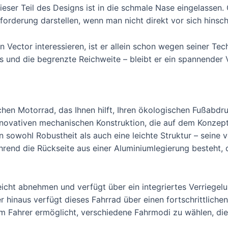
 dieser Teil des Designs ist in die schmale Nase eingelassen
orderung darstellen, wenn man nicht direkt vor sich hinsch
 Vector interessieren, ist er allein schon wegen seiner Tec
 und die begrenzte Reichweite – bleibt er ein spannender Vo
chen Motorrad, das Ihnen hilft, Ihren ökologischen Fußabd
 innovativen mechanischen Konstruktion, die auf dem Konzep
n sowohl Robustheit als auch eine leichte Struktur – seine 
end die Rückseite aus einer Aluminiumlegierung besteht, d
eicht abnehmen und verfügt über ein integriertes Verriegel
r hinaus verfügt dieses Fahrrad über einen fortschrittli
m Fahrer ermöglicht, verschiedene Fahrmodi zu wählen, die