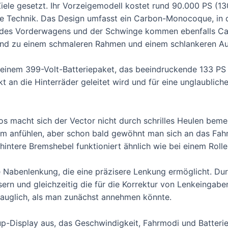
Ziele gesetzt. Ihr Vorzeigemodell kostet rund 90.000 PS (13
e Technik. Das Design umfasst ein Carbon-Monocoque, in d
ion des Vorderwagens und der Schwinge kommen ebenfalls C
 und zu einem schmaleren Rahmen und einem schlankeren Au
s einem 399-Volt-Batteriepaket, das beeindruckende 133 P
kt an die Hinterräder geleitet wird und für eine unglaublic
s macht sich der Vector nicht durch schrilles Heulen beme
am anfühlen, aber schon bald gewöhnt man sich an das Fah
 hintere Bremshebel funktioniert ähnlich wie bei einem Rolle
e Nabenlenkung, die eine präzisere Lenkung ermöglicht. Du
 und gleichzeitig die für die Korrektur von Lenkeingaben e
tauglich, als man zunächst annehmen könnte.
p-Display aus, das Geschwindigkeit, Fahrmodi und Batterie