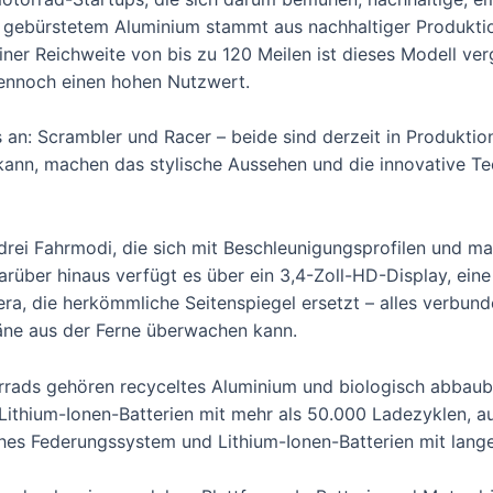
 gebürstetem Aluminium stammt aus nachhaltiger Produktion
er Reichweite von bis zu 120 Meilen ist dieses Modell ver
dennoch einen hohen Nutzwert.
 an: Scrambler und Racer – beide sind derzeit in Produktio
ann, machen das stylische Aussehen und die innovative Te
d drei Fahrmodi, die sich mit Beschleunigungsprofilen und
über hinaus verfügt es über ein 3,4-Zoll-HD-Display, ein
, die herkömmliche Seitenspiegel ersetzt – alles verbunde
äne aus der Ferne überwachen kann.
rads gehören recyceltes Aluminium und biologisch abbaubar
 Lithium-Ionen-Batterien mit mehr als 50.000 Ladezyklen, au
hes Federungssystem und Lithium-Ionen-Batterien mit lang