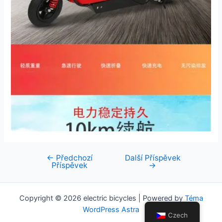
←
Předchozí
Další Příspěvek
Navigace
Příspěvek
→
pro
příspěvek
Copyright © 2026 electric bicycles | Powered by
Téma
WordPress Astra
Czech