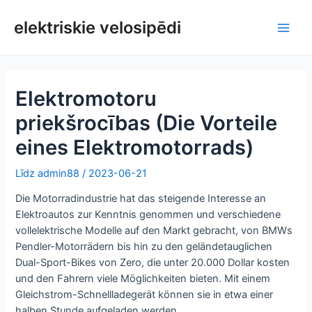
Pāriet
uz
elektriskie velosipēdi
Galv
saturu
izvē
Elektromotoru
priekšrocības (Die Vorteile
eines Elektromotorrads)
Līdz
admin88
/
2023-06-21
Die Motorradindustrie hat das steigende Interesse an
Elektroautos zur Kenntnis genommen und verschiedene
vollelektrische Modelle auf den Markt gebracht, von BMWs
Pendler-Motorrädern bis hin zu den geländetauglichen
Dual-Sport-Bikes von Zero, die unter 20.000 Dollar kosten
und den Fahrern viele Möglichkeiten bieten. Mit einem
Gleichstrom-Schnellladegerät können sie in etwa einer
halben Stunde aufgeladen werden.