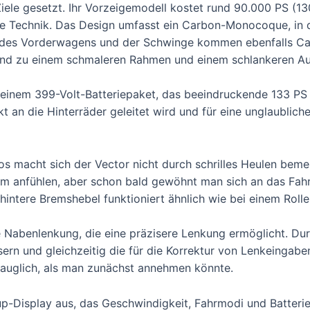
Ziele gesetzt. Ihr Vorzeigemodell kostet rund 90.000 PS (13
e Technik. Das Design umfasst ein Carbon-Monocoque, in d
ion des Vorderwagens und der Schwinge kommen ebenfalls C
 und zu einem schmaleren Rahmen und einem schlankeren Au
s einem 399-Volt-Batteriepaket, das beeindruckende 133 P
kt an die Hinterräder geleitet wird und für eine unglaublic
s macht sich der Vector nicht durch schrilles Heulen beme
am anfühlen, aber schon bald gewöhnt man sich an das Fah
 hintere Bremshebel funktioniert ähnlich wie bei einem Rolle
e Nabenlenkung, die eine präzisere Lenkung ermöglicht. Du
 und gleichzeitig die für die Korrektur von Lenkeingaben e
tauglich, als man zunächst annehmen könnte.
p-Display aus, das Geschwindigkeit, Fahrmodi und Batterie