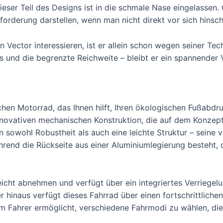
 dieser Teil des Designs ist in die schmale Nase eingelassen
orderung darstellen, wenn man nicht direkt vor sich hinsch
 Vector interessieren, ist er allein schon wegen seiner Tec
 und die begrenzte Reichweite – bleibt er ein spannender Vo
chen Motorrad, das Ihnen hilft, Ihren ökologischen Fußabd
 innovativen mechanischen Konstruktion, die auf dem Konzep
n sowohl Robustheit als auch eine leichte Struktur – seine 
end die Rückseite aus einer Aluminiumlegierung besteht, d
eicht abnehmen und verfügt über ein integriertes Verriegel
r hinaus verfügt dieses Fahrrad über einen fortschrittli
m Fahrer ermöglicht, verschiedene Fahrmodi zu wählen, die