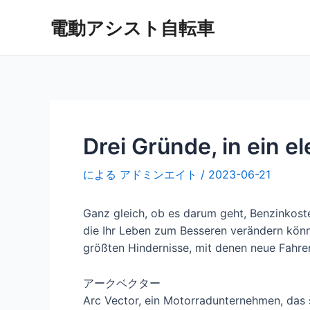
内
電動アシスト自転車
容
を
ス
キ
ッ
プ
Drei Gründe, in ein e
による
アドミンエイト
/
2023-06-21
Ganz gleich, ob es darum geht, Benzinkost
die Ihr Leben zum Besseren verändern könnt
größten Hindernisse, mit denen neue Fahre
アークベクター
Arc Vector, ein Motorradunternehmen, das s