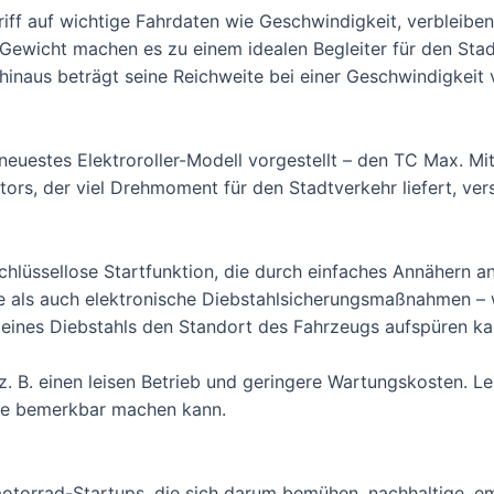
riff auf wichtige Fahrdaten wie Geschwindigkeit, verbleib
ewicht machen es zu einem idealen Begleiter für den Stad
inaus beträgt seine Reichweite bei einer Geschwindigkeit 
 neuestes Elektroroller-Modell vorgestellt – den TC Max. M
ors, der viel Drehmoment für den Stadtverkehr liefert, ver
chlüssellose Startfunktion, die durch einfaches Annähern a
e als auch elektronische Diebstahlsicherungsmaßnahmen – 
eines Diebstahls den Standort des Fahrzeugs aufspüren ka
z. B. einen leisen Betrieb und geringere Wartungskosten. Lei
de bemerkbar machen kann.
motorrad-Startups, die sich darum bemühen, nachhaltige, e