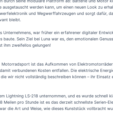
n durch seine modulare Plattform ab: Batterie und Motor 
e ausgetauscht werden kann, um einen neuen Look zu erhalt
werfelektronik und Wegwerffahrzeugen und sorgt dafür, da
vant bleibt.
Unternehmens, war früher ein erfahrener digitaler Entwick
es baute. Sein Ziel bei Luna war es, den emotionalen Genuss
t ihm zweifellos gelungen!
m Motorradsport ist das Aufkommen von Elektromotorrädern
amit verbundenen Kosten entfallen. Die elektrische Energie
 die wir nicht vollständig beschreiben können – ihr Einsatz 
em Lightning LS-218 unternommen, und es wurde schnell kl
18 Meilen pro Stunde ist es das derzeit schnellste Serien-E
r die Art und Weise, wie dieses Kunststück vollbracht wu