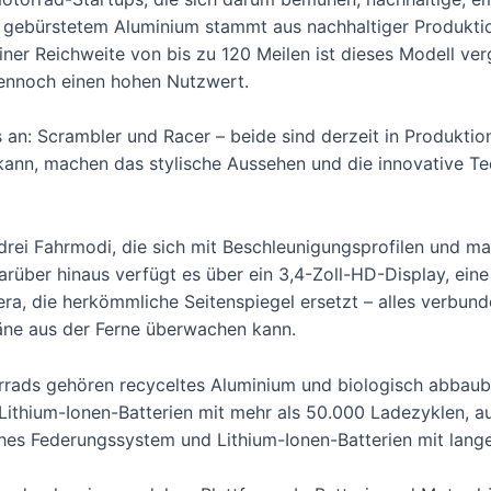
 gebürstetem Aluminium stammt aus nachhaltiger Produktion
er Reichweite von bis zu 120 Meilen ist dieses Modell ver
dennoch einen hohen Nutzwert.
 an: Scrambler und Racer – beide sind derzeit in Produktio
ann, machen das stylische Aussehen und die innovative Te
d drei Fahrmodi, die sich mit Beschleunigungsprofilen und
über hinaus verfügt es über ein 3,4-Zoll-HD-Display, ein
, die herkömmliche Seitenspiegel ersetzt – alles verbunde
äne aus der Ferne überwachen kann.
rads gehören recyceltes Aluminium und biologisch abbaubar
 Lithium-Ionen-Batterien mit mehr als 50.000 Ladezyklen, au
hes Federungssystem und Lithium-Ionen-Batterien mit lang