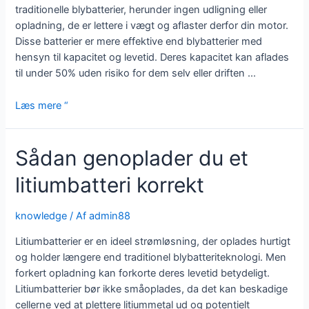
traditionelle blybatterier, herunder ingen udligning eller
opladning, de er lettere i vægt og aflaster derfor din motor.
Disse batterier er mere effektive end blybatterier med
hensyn til kapacitet og levetid. Deres kapacitet kan aflades
til under 50% uden risiko for dem selv eller driften ...
Er
Læs mere “
din
autocamper
Sådan genoplader du et
klar
til
litiumbatteri korrekt
et
litium-
ion-
knowledge
/ Af
admin88
batteri?
Litiumbatterier er en ideel strømløsning, der oplades hurtigt
og holder længere end traditionel blybatteriteknologi. Men
forkert opladning kan forkorte deres levetid betydeligt.
Litiumbatterier bør ikke småoplades, da det kan beskadige
cellerne ved at plettere litiummetal ud og potentielt