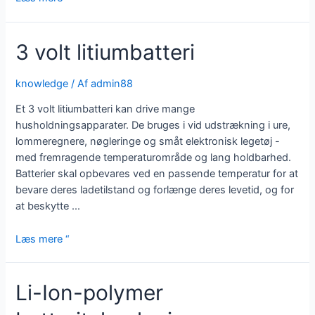
ved
Double
3 volt litiumbatteri
A
Lithium-
batterier
knowledge
/ Af
admin88
Et 3 volt litiumbatteri kan drive mange
husholdningsapparater. De bruges i vid udstrækning i ure,
lommeregnere, nøgleringe og småt elektronisk legetøj -
med fremragende temperaturområde og lang holdbarhed.
Batterier skal opbevares ved en passende temperatur for at
bevare deres ladetilstand og forlænge deres levetid, og for
at beskytte ...
3
Læs mere “
volt
litiumbatteri
Li-Ion-polymer