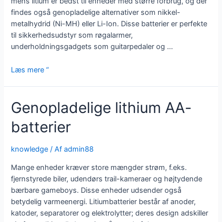
mens litium er bedst til enheder med større forbrug, og der
række
findes også genopladelige alternativer som nikkel-
elektroniske
metalhydrid (Ni-MH) eller Li-Ion. Disse batterier er perfekte
enheder
til sikkerhedsudstyr som røgalarmer,
underholdningsgadgets som guitarpedaler og ...
Typer
Læs mere “
af
9v
Genopladelige lithium AA-
litiumbatteri
batterier
knowledge
/ Af
admin88
Mange enheder kræver store mængder strøm, f.eks.
fjernstyrede biler, udendørs trail-kameraer og højtydende
bærbare gameboys. Disse enheder udsender også
betydelig varmeenergi. Litiumbatterier består af anoder,
katoder, separatorer og elektrolytter; deres design adskiller