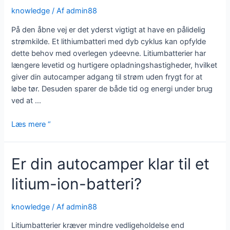
knowledge
/ Af
admin88
På den åbne vej er det yderst vigtigt at have en pålidelig
strømkilde. Et lithiumbatteri med dyb cyklus kan opfylde
dette behov med overlegen ydeevne. Litiumbatterier har
længere levetid og hurtigere opladningshastigheder, hvilket
giver din autocamper adgang til strøm uden frygt for at
løbe tør. Desuden sparer de både tid og energi under brug
ved at ...
Fordele
Læs mere “
ved
et
Er din autocamper klar til et
litiumbatteri
til
litium-ion-batteri?
autocampere
med
dyb
knowledge
/ Af
admin88
cyklus
Litiumbatterier kræver mindre vedligeholdelse end