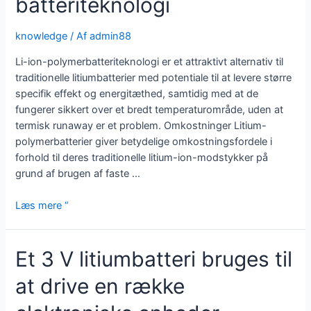
batteriteknologi
knowledge
/ Af
admin88
Li-ion-polymerbatteriteknologi er et attraktivt alternativ til
traditionelle litiumbatterier med potentiale til at levere større
specifik effekt og energitæthed, samtidig med at de
fungerer sikkert over et bredt temperaturområde, uden at
termisk runaway er et problem. Omkostninger Litium-
polymerbatterier giver betydelige omkostningsfordele i
forhold til deres traditionelle litium-ion-modstykker på
grund af brugen af faste ...
Li-
Læs mere “
Ion-
polymer
Et 3 V litiumbatteri bruges til
batteriteknologi
at drive en række