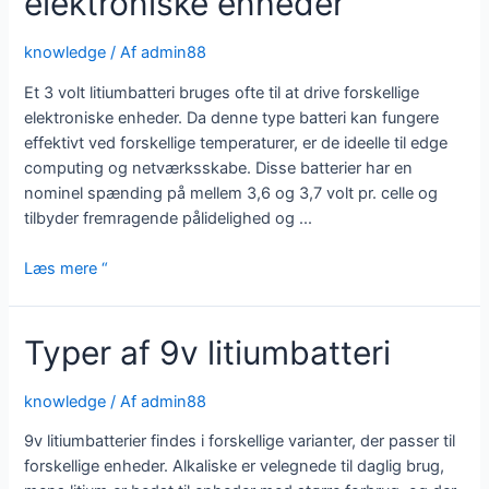
elektroniske enheder
knowledge
/ Af
admin88
Et 3 volt litiumbatteri bruges ofte til at drive forskellige
elektroniske enheder. Da denne type batteri kan fungere
effektivt ved forskellige temperaturer, er de ideelle til edge
computing og netværksskabe. Disse batterier har en
nominel spænding på mellem 3,6 og 3,7 volt pr. celle og
tilbyder fremragende pålidelighed og ...
Et
Læs mere “
3
V
Typer af 9v litiumbatteri
litiumbatteri
bruges
til
knowledge
/ Af
admin88
at
9v litiumbatterier findes i forskellige varianter, der passer til
drive
forskellige enheder. Alkaliske er velegnede til daglig brug,
en