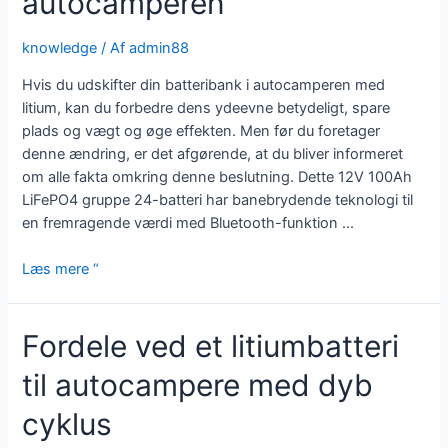
autocamperen
knowledge
/ Af
admin88
Hvis du udskifter din batteribank i autocamperen med
litium, kan du forbedre dens ydeevne betydeligt, spare
plads og vægt og øge effekten. Men før du foretager
denne ændring, er det afgørende, at du bliver informeret
om alle fakta omkring denne beslutning. Dette 12V 100Ah
LiFePO4 gruppe 24-batteri har banebrydende teknologi til
en fremragende værdi med Bluetooth-funktion ...
Et
Læs mere “
litium-
ion-
Fordele ved et litiumbatteri
batteri
til
til autocampere med dyb
autocamperen
cyklus