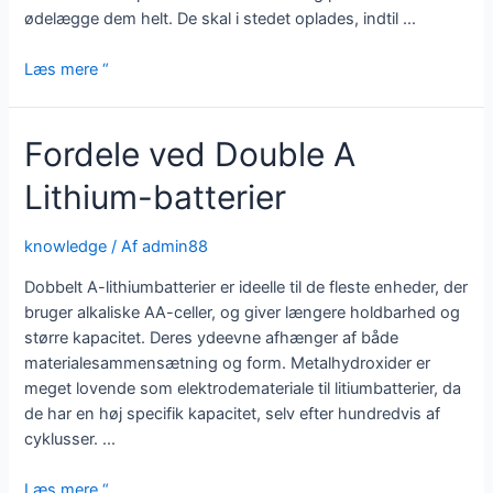
ødelægge dem helt. De skal i stedet oplades, indtil ...
Sådan
Læs mere “
genoplader
du
Fordele ved Double A
et
litiumbatteri
Lithium-batterier
korrekt
knowledge
/ Af
admin88
Dobbelt A-lithiumbatterier er ideelle til de fleste enheder, der
bruger alkaliske AA-celler, og giver længere holdbarhed og
større kapacitet. Deres ydeevne afhænger af både
materialesammensætning og form. Metalhydroxider er
meget lovende som elektrodemateriale til litiumbatterier, da
de har en høj specifik kapacitet, selv efter hundredvis af
cyklusser. ...
Fordele
Læs mere “