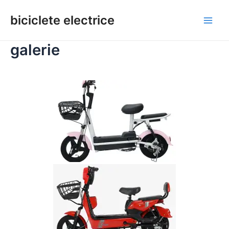
Treci
la
biciclete electrice
Meni
conținut
galerie
princ