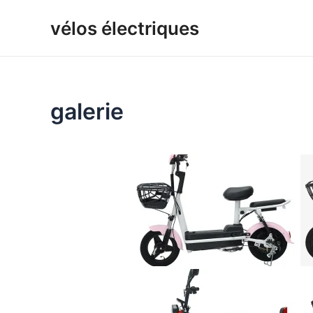
Aller
vélos électriques
au
contenu
galerie