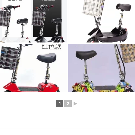
1
2
►