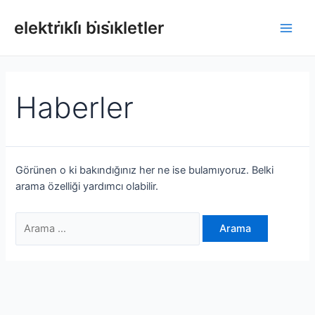
İçeriğe
atla
elektri̇kli̇ bi̇si̇kletler
Ana
Men
Haberler
Görünen o ki bakındığınız her ne ise bulamıyoruz. Belki
arama özelliği yardımcı olabilir.
Arayın: