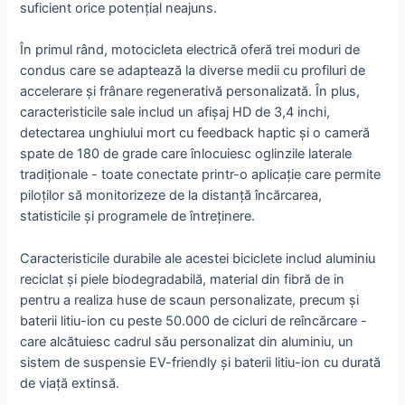
suficient orice potențial neajuns.
În primul rând, motocicleta electrică oferă trei moduri de
condus care se adaptează la diverse medii cu profiluri de
accelerare și frânare regenerativă personalizată. În plus,
caracteristicile sale includ un afișaj HD de 3,4 inchi,
detectarea unghiului mort cu feedback haptic și o cameră
spate de 180 de grade care înlocuiesc oglinzile laterale
tradiționale - toate conectate printr-o aplicație care permite
piloților să monitorizeze de la distanță încărcarea,
statisticile și programele de întreținere.
Caracteristicile durabile ale acestei biciclete includ aluminiu
reciclat și piele biodegradabilă, material din fibră de in
pentru a realiza huse de scaun personalizate, precum și
baterii litiu-ion cu peste 50.000 de cicluri de reîncărcare -
care alcătuiesc cadrul său personalizat din aluminiu, un
sistem de suspensie EV-friendly și baterii litiu-ion cu durată
de viață extinsă.