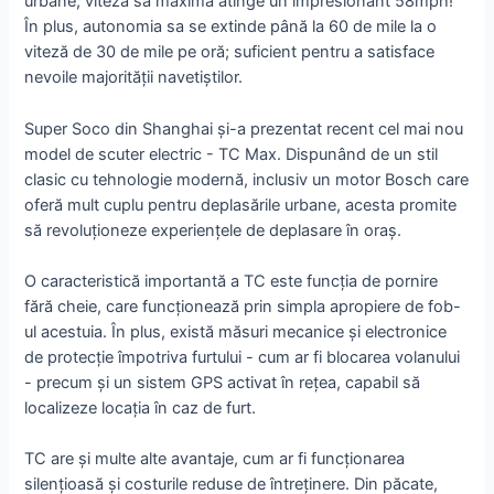
urbane; viteza sa maximă atinge un impresionant 58mph!
În plus, autonomia sa se extinde până la 60 de mile la o
viteză de 30 de mile pe oră; suficient pentru a satisface
nevoile majorității navetiștilor.
Super Soco din Shanghai și-a prezentat recent cel mai nou
model de scuter electric - TC Max. Dispunând de un stil
clasic cu tehnologie modernă, inclusiv un motor Bosch care
oferă mult cuplu pentru deplasările urbane, acesta promite
să revoluționeze experiențele de deplasare în oraș.
O caracteristică importantă a TC este funcția de pornire
fără cheie, care funcționează prin simpla apropiere de fob-
ul acestuia. În plus, există măsuri mecanice și electronice
de protecție împotriva furtului - cum ar fi blocarea volanului
- precum și un sistem GPS activat în rețea, capabil să
localizeze locația în caz de furt.
TC are și multe alte avantaje, cum ar fi funcționarea
silențioasă și costurile reduse de întreținere. Din păcate,