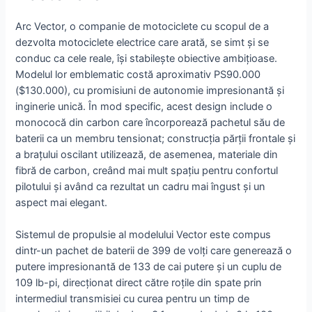
Arc Vector, o companie de motociclete cu scopul de a
dezvolta motociclete electrice care arată, se simt și se
conduc ca cele reale, își stabilește obiective ambițioase.
Modelul lor emblematic costă aproximativ PS90.000
($130.000), cu promisiuni de autonomie impresionantă și
inginerie unică. În mod specific, acest design include o
monococă din carbon care încorporează pachetul său de
baterii ca un membru tensionat; construcția părții frontale și
a brațului oscilant utilizează, de asemenea, materiale din
fibră de carbon, creând mai mult spațiu pentru confortul
pilotului și având ca rezultat un cadru mai îngust și un
aspect mai elegant.
Sistemul de propulsie al modelului Vector este compus
dintr-un pachet de baterii de 399 de volți care generează o
putere impresionantă de 133 de cai putere și un cuplu de
109 lb-pi, direcționat direct către roțile din spate prin
intermediul transmisiei cu curea pentru un timp de