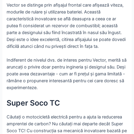
Vector se distinge prin afișajul frontal care afișează viteza,
modurile de rulare și utilizarea bateriei. Această
caracteristică inovatoare se află deasupra a ceea ce ar
putea fi considerat un rezervor de combustibil; această
parte a designului său fiind încastrată în nasul său îngust.
Deși este o idee excelentă, citirea afișajului se poate dovedi
dificilă atunci când nu privești direct în fața ta.
Indiferent de nivelul dvs. de interes pentru Vector, merită să
aruncați o privire doar pentru ingineria și designul său. Deși
poate avea dezavantaje - cum ar fi prețul și gama limitată -
rămâne o propunere interesantă pentru cei care doresc să
experimenteze.
Super Soco TC
Căutați o motocicletă electrică pentru a ajuta la reducerea
amprentei de carbon? Nu căutați mai departe decât Super
Soco TC! Cu construcția sa mecanică inovatoare bazată pe