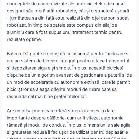
conceptele de cadre divizate ale motocicletelor de curse,
designul său oferă atât robustețe, cât și o structură ușoară
- jumătatea sa din față este realizată din oțel carbon sudat
robotizat, în timp ce spatele este compus din aliaj de
aluminiu care a fost supus unui tratament termic pentru
rezultate optime.
Bateria TC poate fi detașată cu ușurință pentru încărcare și
are un sistem de blocare integrat pentru a face transportul
și depozitarea sigure și simple. În plus, această bicicletă
dispune de un algoritm avansat de gestionare a puterii și de
un mod de accelerație cu autonomie extinsă, care le permit
bicicliștilor să aleagă diferite moduri de rulare care să
răspundă cel mai bine preferințelor lor.
Are un afișaj mare care oferă șoferului acces la date
importante despre călătorie, cum ar fi viteza, autonomia
rămasă și modul de condus. În plus, dimensiunile sale agile
și greutatea redusă îl fac ușor de utilizat pentru deplasările