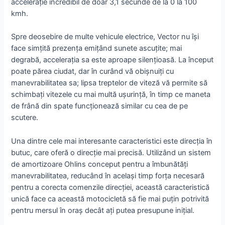
accelerație incredibil de doar 3,1 secunde de la 0 la 100
kmh.
Spre deosebire de multe vehicule electrice, Vector nu își
face simțită prezența emițând sunete ascuțite; mai
degrabă, accelerația sa este aproape silențioasă. La început
poate părea ciudat, dar în curând vă obișnuiți cu
manevrabilitatea sa; lipsa treptelor de viteză vă permite să
schimbați vitezele cu mai multă ușurință, în timp ce maneta
de frână din spate funcționează similar cu cea de pe
scutere.
Una dintre cele mai interesante caracteristici este direcția în
butuc, care oferă o direcție mai precisă. Utilizând un sistem
de amortizoare Ohlins conceput pentru a îmbunătăți
manevrabilitatea, reducând în același timp forța necesară
pentru a corecta comenzile direcției, această caracteristică
unică face ca această motocicletă să fie mai puțin potrivită
pentru mersul în oraș decât ați putea presupune inițial.