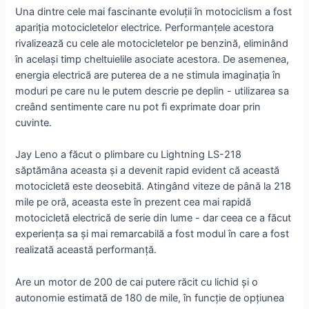
Una dintre cele mai fascinante evoluții în motociclism a fost
apariția motocicletelor electrice. Performanțele acestora
rivalizează cu cele ale motocicletelor pe benzină, eliminând
în același timp cheltuielile asociate acestora. De asemenea,
energia electrică are puterea de a ne stimula imaginația în
moduri pe care nu le putem descrie pe deplin - utilizarea sa
creând sentimente care nu pot fi exprimate doar prin
cuvinte.
Jay Leno a făcut o plimbare cu Lightning LS-218
săptămâna aceasta și a devenit rapid evident că această
motocicletă este deosebită. Atingând viteze de până la 218
mile pe oră, aceasta este în prezent cea mai rapidă
motocicletă electrică de serie din lume - dar ceea ce a făcut
experiența sa și mai remarcabilă a fost modul în care a fost
realizată această performanță.
Are un motor de 200 de cai putere răcit cu lichid și o
autonomie estimată de 180 de mile, în funcție de opțiunea