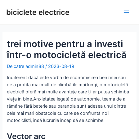
Treci
la
biciclete electrice
Meni
conținut
princ
trei motive pentru a investi
într-o motocicletă electrică
De către
admin88
/
2023-08-19
Indiferent dacă este vorba de economisirea benzinei sau
de a profita mai mult de plimbările mai lungi, o motocicletă
electrică oferă mai multe avantaje care ți-ar putea schimba
viața în bine.Anxietatea legată de autonomie, teama de a
rămâne fără baterie sau paranoia sunt adesea unul dintre
cele mai mari obstacole cu care se confruntă noii
motocicliști, însă lucrurile încep să se schimbe.
Vector arc