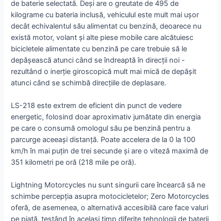
de baterie selectată. Deși are o greutate de 495 de
kilograme cu bateria inclusă, vehiculul este mult mai ușor
decât echivalentul său alimentat cu benzină, deoarece nu
există motor, volant și alte piese mobile care alcătuiesc
bicicletele alimentate cu benzină pe care trebuie să le
depășească atunci când se îndreaptă în direcții noi -
rezultând o inerție giroscopică mult mai mică de depășit
atunci când se schimbă direcțiile de deplasare.
LS-218 este extrem de eficient din punct de vedere
energetic, folosind doar aproximativ jumătate din energia
pe care o consumă omologul său pe benzină pentru a
parcurge aceeași distanță. Poate accelera de la 0 la 100
km/h în mai puțin de trei secunde și are o viteză maximă de
351 kilometri pe oră (218 mile pe oră).
Lightning Motorcycles nu sunt singurii care încearcă să ne
schimbe percepția asupra motocicletelor; Zero Motorcycles
oferă, de asemenea, o alternativă accesibilă care face valuri
pe piață, testând în același timp diferite tehnologii de baterii