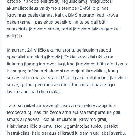
katodo ir anodo elektrodų, reguliuojamą integruotos
akumuliatoriaus valdymo sistemos (BMS), o pilnas
įkrovimas pasiekiamas, kai tik BMS nustato, kad įkrova
pakankama - pasiekus beveik pilną talpą gali būti
sumažinta įkrovimo srovė, todėl įkrovimo laikas gerokai
pailgėja.
Įkraunant 24 V ličio akumuliatorių, geriausia naudoti
specialiai jam skirtą įkroviklį. Tokie įkrovikliai užtikrina
tinkamą įtampą ir srovės lygį, kad įkrovimas būtų efektyvus
ir saugus; tačiau netinkamai naudojant įkroviklius, kurių
srovės stiprumas viršija didžiausią akumuliatoriaus įkrovimo
srovę, galima perkrauti akumuliatorių ir taip pažeisti jo
ląsteles bei padidinti riziką.
Taip pat reikėtų atsižvelgti į įkrovimo metu vyraujančią
temperatūrą, nes itin žema arba aukšta temperatūra gali
smarkiai pakeisti ličio akumuliatorių įkrovimo greitį.
Kiekvienas ličio akumuliatorių gamintojas turėtų pateikti
instrukcijas, kaip geriausiai įkrauti jų gaminius; labai svarbu,