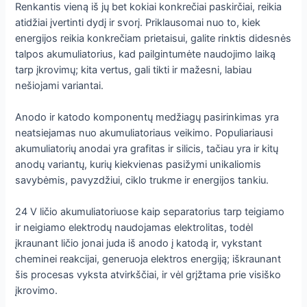
Renkantis vieną iš jų bet kokiai konkrečiai paskirčiai, reikia
atidžiai įvertinti dydį ir svorį. Priklausomai nuo to, kiek
energijos reikia konkrečiam prietaisui, galite rinktis didesnės
talpos akumuliatorius, kad pailgintumėte naudojimo laiką
tarp įkrovimų; kita vertus, gali tikti ir mažesni, labiau
nešiojami variantai.
Anodo ir katodo komponentų medžiagų pasirinkimas yra
neatsiejamas nuo akumuliatoriaus veikimo. Populiariausi
akumuliatorių anodai yra grafitas ir silicis, tačiau yra ir kitų
anodų variantų, kurių kiekvienas pasižymi unikaliomis
savybėmis, pavyzdžiui, ciklo trukme ir energijos tankiu.
24 V ličio akumuliatoriuose kaip separatorius tarp teigiamo
ir neigiamo elektrodų naudojamas elektrolitas, todėl
įkraunant ličio jonai juda iš anodo į katodą ir, vykstant
cheminei reakcijai, generuoja elektros energiją; iškraunant
šis procesas vyksta atvirkščiai, ir vėl grįžtama prie visiško
įkrovimo.