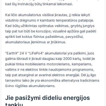
kad šių instrukcijų būtų tinkamai laikomasi.
Kai ličio akumuliatorius visiškai įkrautas, jį reikia laikyti
vidutinio drėgnumo ir kambario temperatūros patalpoje.
Kad būtų užtikrintas optimalus veikimas, gnybtų jungtys
taip pat turi būti be korozijos; vizualinė apžiūra gali padėti
aptikti bet kokius fizinius pažeidimus, pavyzdžiui,
akumuliatoriaus įlenkimus ar įtrūkimus.
"EarthX" 24 V "LiFePo4" akumuliatoriai yra patikimi, juos
galima iškrauti ir įkrauti daugiau kaip 2000 kartų, todėl jie
puikiai tinka mobiliesiems motoroleriams, kemperiams,
valtims ir ne elektros tinkle naudojamoms programoms,
taip pat atsarginei ar avarinei elektros energijai. Dėl jų ilgo
tarnavimo laiko jie yra ekonomiška alternatyva tradiciniams
švino rūgšties akumuliatoriams.
Jie pasižymi dideliu energijos
tankiu