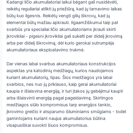
Kadangi ličio akumuliatoriai laikui bėgant gali nusidėvėti,
reikėtų reguliariai atlikti jų priežiūrą, kad jų tarnavimo laikas
būtų kuo ilgesnis. Reikėtų vengti gilių iškrovų, kad jų
elementai būtų mažiau apkrauti. Ilgaamžiškumui taip pat
svarbūs yra specialiai ličio akumuliatoriams įkrauti skirti
įkrovikliai - pigesni įkrovikliai gali sukelti per didelį įkrovimą
arba per didelį iškrovimą, dėl kurio gerokai sutrumpėja
akumuliatoriaus eksploatavimo trukmė.
Dar vienas labai svarbus akumuliatoriaus konstrukcijos
aspektas yra katodinių medžiagų, kurios naudojamos
kuriant akumuliatorių, tipas. Šios medžiagos yra labai
svarbios, nes nuo jų priklauso, kaip gerai akumuliatoriai
kaupia ir išlaisvina energiją, ir turi įtakos jų gebėjimui kaupti
arba išlaisvinti energiją pagal pageidavimą. Skirtingos
medžiagos siūlo kompromisus tarp energijos tankio,
įkrovimo greičio ir atsparumo šiluminiams smūgiams - todėl
gamintojams kuriant naujus akumuliatorius būtina
visapusiškai suvokti šiuos kompromisus.