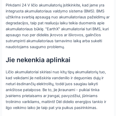
Pirkdami 24 V ličio akumuliatorių įsitikinkite, kad jame yra
integruota akumuliatoriaus valdymo sistema (BMS). BMS
užtikrina svarbią apsaugą nuo akumuliatoriaus pažeidimų ar
degradacijos, taip pat realiuoju laiku teikia duomenis apie
akumuliatoriaus būklę. "EarthX" akumuliatoriai turi BMS, kuri
apsaugo nuo per didelės įkrovos ar iškrovos, galinčios
sutrumpinti akumuliatoriaus tarnavimo laiką arba sukelti
naudotojams saugumo problemų.
Jie nekenkia aplinkai
Ličio akumuliatoriai skiriasi nuo kitų tipų akumuliatorių tuo,
kad veikdami jie neišskiria vandenilio ir deguonies dujų ir
neturi ėsdinančių elektrolitų, todėl juos saugiau laikyti
ankštose patalpose. Be to, jie įkraunami - puikiai tinka
įvairiems prietaisams ar įrangai, pavyzdžiui, jūriniams
trolinimo varikliams, maitinti! Dėl didelio energijos tankio ir
ilgo veikimo laiko jie taip pat yra puikus pasirinkimas.