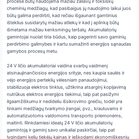
procese būtų naudojama mažiau žaliavų ir toksiškų
cheminių medžiagų, kad pasibaigus jų naudojimo laikui juos
būtų galima perdirbti, kad rečiau išgaunant gamtinius
išteklius susidarytų mažiau atliekų ir kad į aplinką būtų
išmetama mažiau kenksmingų teršalų. Akumuliatorių
gamintojai nuolat tiria būdus, kaip pagerinti savo gaminių
perdirbimo galimybes ir kartu sumažinti energijos sąnaudas
gamybos procesų metu.
24 V ličio akumuliatoriai vaidina svarbų vaidmenį
atsinaujinančiosios energijos srityje, nes kaupia saulės ir
vėjo energijos perteklių vėlesniam panaudojimui,
stabilizuoja elektros tinklus, užtikrina atsarginį kopijavimą
nutrūkus elektros energijos tiekimui, taip pat pasižymi
ilgaamžiškumu ir nedideliu išsikrovimo greičiu, todėl yra
tinkami medžiagų tvarkymo įrangai, pvz., krautuvams ir
automatizuotoms valdomoms transporto priemonėms,
maitinti. Rinkdamiesi idealų 24 V ličio akumuliatorių
gamintoją ir gaminį savo unikaliai paskirčiai, taip pat
lygindami kelių tiekėjų kainas ir ieškodami ekonomiškesnių