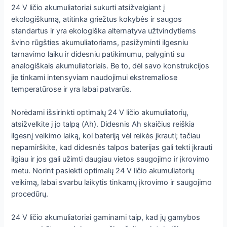
24 V ličio akumuliatoriai sukurti atsižvelgiant į
ekologiškumą, atitinka griežtus kokybės ir saugos
standartus ir yra ekologiška alternatyva užtvindytiems
švino rūgšties akumuliatoriams, pasižyminti ilgesniu
tarnavimo laiku ir didesniu patikimumu, palyginti su
analogiškais akumuliatoriais. Be to, dėl savo konstrukcijos
jie tinkami intensyviam naudojimui ekstremaliose
temperatūrose ir yra labai patvarūs.
Norėdami išsirinkti optimalų 24 V ličio akumuliatorių,
atsižvelkite į jo talpą (Ah). Didesnis Ah skaičius reiškia
ilgesnį veikimo laiką, kol bateriją vėl reikės įkrauti; tačiau
nepamirškite, kad didesnės talpos baterijas gali tekti įkrauti
ilgiau ir jos gali užimti daugiau vietos saugojimo ir įkrovimo
metu. Norint pasiekti optimalų 24 V ličio akumuliatorių
veikimą, labai svarbu laikytis tinkamų įkrovimo ir saugojimo
procedūrų.
24 V ličio akumuliatoriai gaminami taip, kad jų gamybos