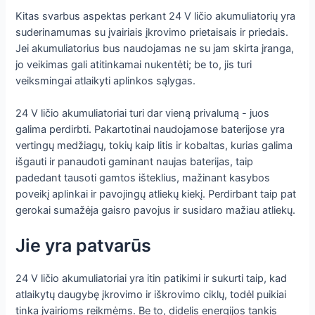
Kitas svarbus aspektas perkant 24 V ličio akumuliatorių yra
suderinamumas su įvairiais įkrovimo prietaisais ir priedais.
Jei akumuliatorius bus naudojamas ne su jam skirta įranga,
jo veikimas gali atitinkamai nukentėti; be to, jis turi
veiksmingai atlaikyti aplinkos sąlygas.
24 V ličio akumuliatoriai turi dar vieną privalumą - juos
galima perdirbti. Pakartotinai naudojamose baterijose yra
vertingų medžiagų, tokių kaip litis ir kobaltas, kurias galima
išgauti ir panaudoti gaminant naujas baterijas, taip
padedant tausoti gamtos išteklius, mažinant kasybos
poveikį aplinkai ir pavojingų atliekų kiekį. Perdirbant taip pat
gerokai sumažėja gaisro pavojus ir susidaro mažiau atliekų.
Jie yra patvarūs
24 V ličio akumuliatoriai yra itin patikimi ir sukurti taip, kad
atlaikytų daugybę įkrovimo ir iškrovimo ciklų, todėl puikiai
tinka įvairioms reikmėms. Be to, didelis energijos tankis