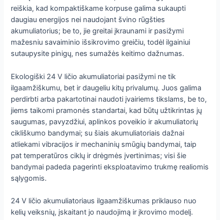
reiškia, kad kompaktiškame korpuse galima sukaupti
daugiau energijos nei naudojant švino rūgšties
akumuliatorius; be to, jie greitai įkraunami ir pasižymi
mažesniu savaiminio išsikrovimo greičiu, todėl ilgainiui
sutaupysite pinigų, nes sumažės keitimo dažnumas.
Ekologiški 24 V ličio akumuliatoriai pasižymi ne tik
ilgaamžiškumu, bet ir daugeliu kitų privalumų. Juos galima
perdirbti arba pakartotinai naudoti įvairiems tikslams, be to,
jiems taikomi pramonės standartai, kad būtų užtikrintas jų
saugumas, pavyzdžiui, aplinkos poveikio ir akumuliatorių
cikliškumo bandymai; su šiais akumuliatoriais dažnai
atliekami vibracijos ir mechaninių smūgių bandymai, taip
pat temperatūros ciklų ir drėgmės įvertinimas; visi šie
bandymai padeda pagerinti eksploatavimo trukmę realiomis
sąlygomis.
24 V ličio akumuliatoriaus ilgaamžiškumas priklauso nuo
kelių veiksnių, įskaitant jo naudojimą ir įkrovimo modelį.