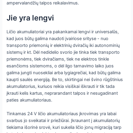
ampervalandžių talpos reikalavimus.
Jie yra lengvi
Ličio akumuliatoriai yra pakankamai lengvi ir universalūs,
kad juos būtų galima naudoti įvairiose srityse - nuo
transporto priemonių ir elektrinių dviračių iki autonominių
sistemų ir kt. Dėl nedidelio svorio jie tinka tiek transporto
priemonėms, tiek dviračiams, tiek ne elektros tinkle
esančioms sistemoms, o dėl ilgo tarnavimo laiko juos
galima jungti nuosekliai arba lygiagrečiai, kad būtų galima
kaupti saulės energiją. Be to, skirtingai nei švino rūgštinius
akumuliatorius, kuriuos reikia visiškai iškrauti ir tik tada
įkrauti kelis kartus, neprarandant talpos ir nesugadinant
paties akumuliatoriaus.
Tinkamas 24 V ličio akumuliatoriaus įkrovimas yra labai
svarbus jo sveikatai ir priežiūrai. Įkraunant į akumuliatorių
tiekiama išorinė srovė, kuri sukelia ličio jonų migraciją tarp