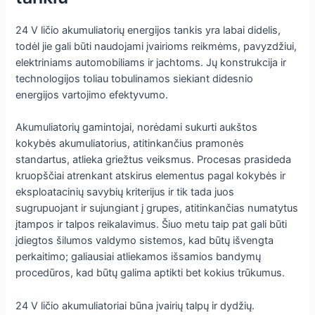
24 V ličio akumuliatorių energijos tankis yra labai didelis,
todėl jie gali būti naudojami įvairioms reikmėms, pavyzdžiui,
elektriniams automobiliams ir jachtoms. Jų konstrukcija ir
technologijos toliau tobulinamos siekiant didesnio
energijos vartojimo efektyvumo.
Akumuliatorių gamintojai, norėdami sukurti aukštos
kokybės akumuliatorius, atitinkančius pramonės
standartus, atlieka griežtus veiksmus. Procesas prasideda
kruopščiai atrenkant atskirus elementus pagal kokybės ir
eksploatacinių savybių kriterijus ir tik tada juos
sugrupuojant ir sujungiant į grupes, atitinkančias numatytus
įtampos ir talpos reikalavimus. Šiuo metu taip pat gali būti
įdiegtos šilumos valdymo sistemos, kad būtų išvengta
perkaitimo; galiausiai atliekamos išsamios bandymų
procedūros, kad būtų galima aptikti bet kokius trūkumus.
24 V ličio akumuliatoriai būna įvairių talpų ir dydžių.