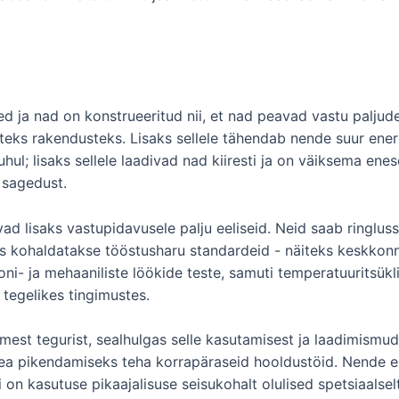
d ja nad on konstrueeritud nii, et nad peavad vastu paljudel
teks rakendusteks. Lisaks sellele tähendab nende suur ene
uhul; lisaks sellele laadivad nad kiiresti ja on väiksema e
 sagedust.
d lisaks vastupidavusele palju eeliseid. Neid saab ringluss
 kohaldatakse tööstusharu standardeid - näiteks keskkonnal
oni- ja mehaaniliste löökide teste, samuti temperatuuritsükl
tegelikes tingimustes.
tmest tegurist, sealhulgas selle kasutamisest ja laadimismude
luea pikendamiseks teha korrapäraseid hooldustöid. Nende
on kasutuse pikaajalisuse seisukohalt olulised spetsiaalsel