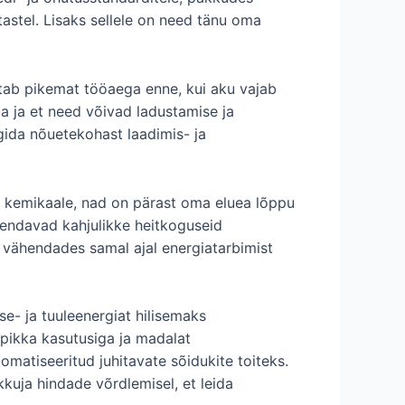
tastel. Lisaks sellele on need tänu oma
itab pikemat tööaega enne, kui aku vajab
 ja et need võivad ladustamise ja
gida nõuetekohast laadimis- ja
d kemikaale, nad on pärast oma eluea lõppu
endavad kahjulikke heitkoguseid
 vähendades samal ajal energiatarbimist
e- ja tuuleenergiat hilisemaks
 pikka kasutusiga ja madalat
omatiseeritud juhitavate sõidukite toiteks.
kkuja hindade võrdlemisel, et leida