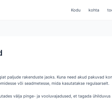
Kodu
kohta
to
d
rgiat paljude rakenduste jaoks. Kuna need akud pakuvad ko
emidesse või seadmetesse, mida kasutatakse regulaarselt.
utades välja pinge- ja vooluvajadused, et tagada ühilduvu