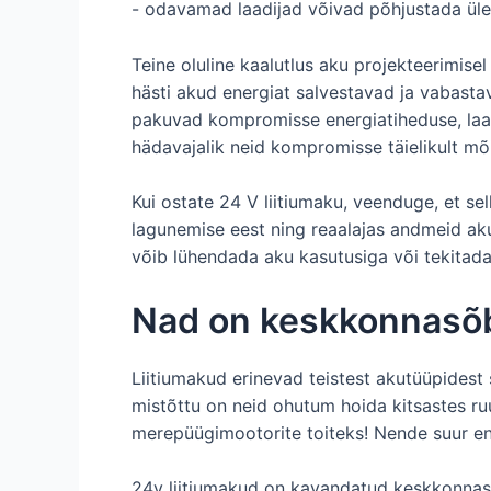
- odavamad laadijad võivad põhjustada ülela
Teine oluline kaalutlus aku projekteerimisel
hästi akud energiat salvestavad ja vabasta
pakuvad kompromisse energiatiheduse, laadim
hädavajalik neid kompromisse täielikult mõi
Kui ostate 24 V liitiumaku, veenduge, et se
lagunemise eest ning reaalajas andmeid aku
võib lühendada aku kasutusiga või tekitad
Nad on keskkonnasõb
Liitiumakud erinevad teistest akutüüpidest s
mistõttu on neid ohutum hoida kitsastes ru
merepüügimootorite toiteks! Nende suur en
24v liitiumakud on kavandatud keskkonnasõ