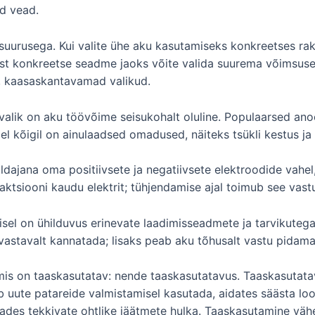
ud vead.
suurusega. Kui valite ühe aku kasutamiseks konkreetses rake
sest konkreetse seadme jaoks võite valida suurema võimsus
d, kaasaskantavamad valikud.
alik on aku töövõime seisukohalt oluline. Populaarsed anood
llel kõigil on ainulaadsed omadused, näiteks tsükli kestus ja
dajana oma positiivsete ja negatiivsete elektroodide vahel, n
aktsiooni kaudu elektrit; tühjendamise ajal toimub see vastup
misel on ühilduvus erinevate laadimisseadmete ja tarvikute
vastavalt kannatada; lisaks peab aku tõhusalt vastu pidam
 mis on taaskasutatav: nende taaskasutatavus. Taaskasutata
aab uute patareide valmistamisel kasutada, aidates säästa l
es tekkivate ohtlike jäätmete hulka. Taaskasutamine vähen