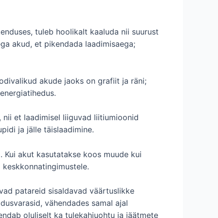
nduses, tuleb hoolikalt kaaluda nii suurust
ega akud, et pikendada laadimisaega;
ivalikud akude jaoks on grafiit ja räni;
 energiatihedus.
ii et laadimisel liiguvad liitiumioonid
idi ja jälle täislaadimine.
ga. Kui akut kasutatakse koos muude kui
a keskkonnatingimustele.
vad patareid sisaldavad väärtuslikke
oodusvarasid, vähendades samal ajal
dab oluliselt ka tulekahjuohtu ja jäätmete