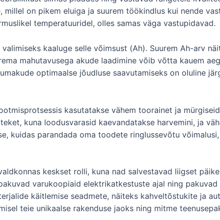
e, millel on pikem eluiga ja suurem töökindlus kui nende vas
rmuslikel temperatuuridel, olles samas väga vastupidavad.
u valimiseks kaaluge selle võimsust (Ah). Suurem Ah-arv nä
uurema mahutavusega akude laadimine võib võtta kauem aega
itiumakude optimaalse jõudluse saavutamiseks on oluline jär
 tootmisprotsessis kasutatakse vähem toorainet ja mürgisei
eket, kuna loodusvarasid kaevandatakse harvemini, ja väh
ise, kuidas parandada oma toodete ringlussevõtu võimalusi,
ldkonnas keskset rolli, kuna nad salvestavad liigset päikes
, pakuvad varukoopiaid elektrikatkestuste ajal ning pakuvad
erjalide käitlemise seadmete, näiteks kahveltõstukite ja aut
limisel teie unikaalse rakenduse jaoks ning mitme teenusepa