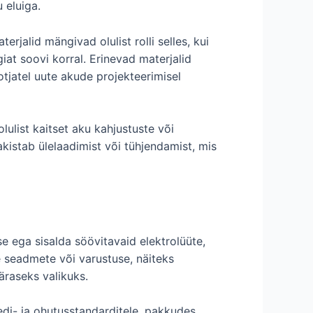
 eluiga.
rjalid mängivad olulist rolli selles, kui
at soovi korral. Erinevad materjalid
otjatel uute akude projekteerimisel
lulist kaitset aku kahjustuste või
kistab ülelaadimist või tühjendamist, mis
se ega sisalda söövitavaid elektrolüüte,
e seadmete või varustuse, näiteks
raseks valikuks.
di- ja ohutusstandarditele, pakkudes