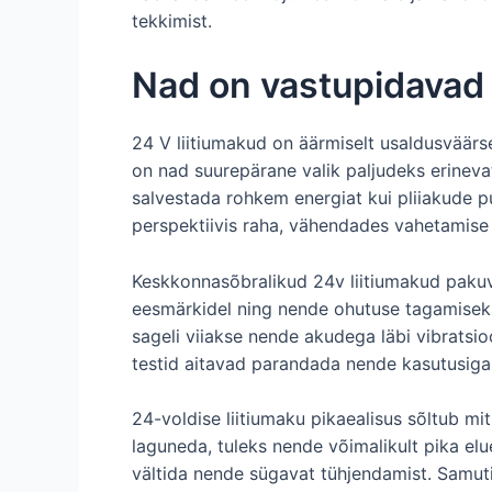
tekkimist.
Nad on vastupidavad
24 V liitiumakud on äärmiselt usaldusväärse
on nad suurepärane valik paljudeks erineva
salvestada rohkem energiat kui pliiakude p
perspektiivis raha, vähendades vahetamise
Keskkonnasõbralikud 24v liitiumakud pakuva
eesmärkidel ning nende ohutuse tagamiseks
sageli viiakse nende akudega läbi vibratsio
testid aitavad parandada nende kasutusiga 
24-voldise liitiumaku pikaealisus sõltub mi
laguneda, tuleks nende võimalikult pika e
vältida nende sügavat tühjendamist. Samuti 