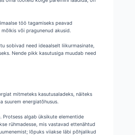
Optimaalse töö tagamiseks peavad
ks mõlkis või pragunenud akusid.
u sobivad need ideaalselt liikurmasinate,
iseks. Nende pikk kasutusiga muudab need
ergiat mitmeteks kasutusaladeks, näiteks
ada suurem energiatõhusus.
e. Protsess algab üksikute elementide
atakse rühmadesse, mis vastavad ettenähtud
uumenemist; lõpuks viiakse läbi põhjalikud