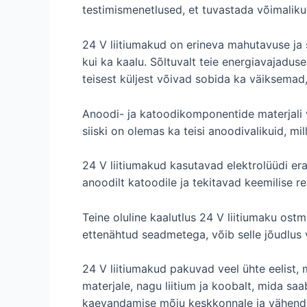
testimismenetlused, et tuvastada võimalik
24 V liitiumakud on erineva mahutavuse ja 
kui ka kaalu. Sõltuvalt teie energiavajadu
teisest küljest võivad sobida ka väiksema
Anoodi- ja katoodikomponentide materjali v
siiski on olemas ka teisi anoodivalikuid, mi
24 V liitiumakud kasutavad elektrolüüdi eral
anoodilt katoodile ja tekitavad keemilise re
Teine oluline kaalutlus 24 V liitiumaku ost
ettenähtud seadmetega, võib selle jõudlus 
24 V liitiumakud pakuvad veel ühte eelist,
materjale, nagu liitium ja koobalt, mida s
kaevandamise mõju keskkonnale ja vähendad