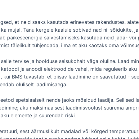
gsed, et neid saaks kasutada erinevates rakendustes, alates 
 mujal. Tänu kergele kaalule sobivad nad nii sõidukite, ja
b päikeseenergia salvestamiseks kasutada neid jada- või para
mist täielikult tühjendada, ilma et aku kaotaks oma võimsus
elle tervise ja hoolduse seisukohalt väga oluline. Laadimi
i katoodi ja anoodi elektroodide vahel, mida reguleerib aku
a, kui BMS tuvastab, et piisav laadimine on saavutatud - se
ndab oluliselt laadimisaega.
eetod spetsiaalselt nende jaoks mõeldud laadija. Sellised l
aadimine; aku maksimaalsest laadimisvoolust suurema ampr
 aku elemente ja suurendab riski.
ratuuri, sest äärmuslikult madalad või kõrged temperatuurid
iitiumpatareide tootja peaks andma juhised selle kohta, kui