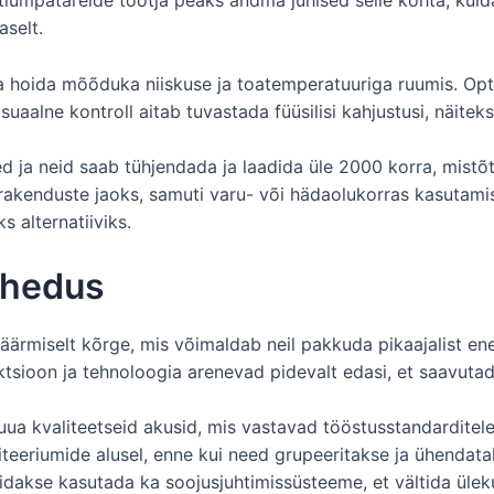
aselt.
 seda hoida mõõduka niiskuse ja toatemperatuuriga ruumis. 
uaalne kontroll aitab tuvastada füüsilisi kahjustusi, näite
ja neid saab tühjendada ja laadida üle 2000 korra, mistõtt
rakenduste jaoks, samuti varu- või hädaolukorras kasutam
ks alternatiiviks.
tihedus
 äärmiselt kõrge, mis võimaldab neil pakkuda pikaajalist en
uktsioon ja tehnoloogia arenevad pidevalt edasi, et saavut
uua kvaliteetseid akusid, mis vastavad tööstusstandarditel
skriteeriumide alusel, enne kui need grupeeritakse ja ühend
õidakse kasutada ka soojusjuhtimissüsteeme, et vältida ülek