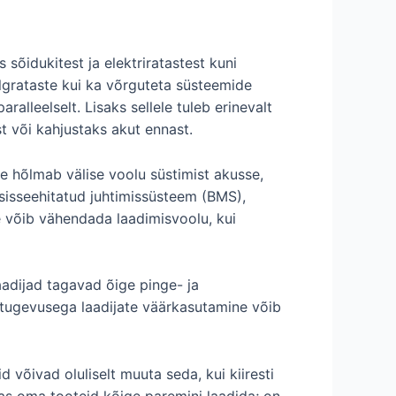
sõidukitest ja elektriratastest kuni
lgrataste kui ka võrguteta süsteemide
lleelselt. Lisaks sellele tuleb erinevalt
t või kahjustaks akut ennast.
ne hõlmab välise voolu süstimist akusse,
 sisseehitatud juhtimissüsteem (BMS),
e võib vähendada laadimisvoolu, kui
aadijad tagavad õige pinge- ja
itugevusega laadijate väärkasutamine võib
 võivad oluliselt muuta seda, kui kiiresti
das oma tooteid kõige paremini laadida; on