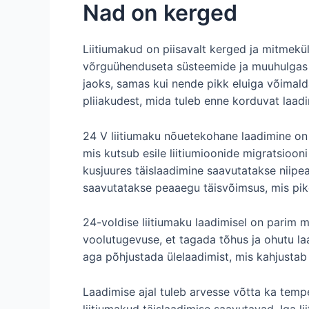
Nad on kerged
Liitiumakud on piisavalt kerged ja mitmekül
võrguühenduseta süsteemide ja muuhulgas ka
jaoks, samas kui nende pikk eluiga võimalda
pliiakudest, mida tuleb enne korduvat laadi
24 V liitiumaku nõuetekohane laadimine on s
mis kutsub esile liitiumioonide migratsioon
kusjuures täislaadimine saavutatakse niipe
saavutatakse peaaegu täisvõimsus, mis pike
24-voldise liitiumaku laadimisel on parim m
voolutugevuse, et tagada tõhus ja ohutu l
aga põhjustada ülelaadimist, mis kahjustab
Laadimise ajal tuleb arvesse võtta ka tempe
liitiumakud täislaadimise saavutavad. Iga l