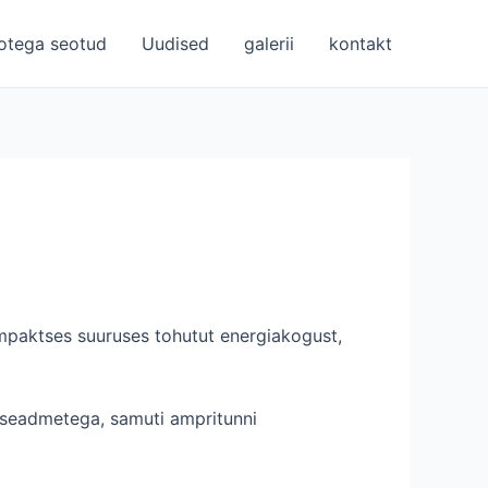
otega seotud
Uudised
galerii
kontakt
mpaktses suuruses tohutut energiakogust,
s seadmetega, samuti ampritunni