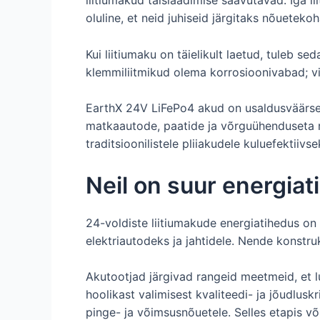
oluline, et neid juhiseid järgitaks nõuetekoh
Kui liitiumaku on täielikult laetud, tuleb
klemmiliitmikud olema korrosioonivabad; vis
EarthX 24V LiFePo4 akud on usaldusväärsed 
matkaautode, paatide ja võrguühenduseta 
traditsioonilistele pliiakudele kuluefektiivse
Neil on suur energia
24-voldiste liitiumakude energiatihedus on
elektriautodeks ja jahtidele. Nende konstr
Akutootjad järgivad rangeid meetmeid, et l
hoolikast valimisest kvaliteedi- ja jõudlu
pinge- ja võimsusnõuetele. Selles etapis v