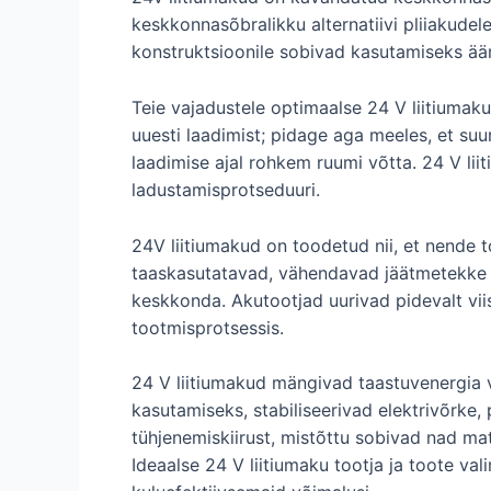
keskkonnasõbralikku alternatiivi pliiakudel
konstruktsioonile sobivad kasutamiseks ää
Teie vajadustele optimaalse 24 V liitiumak
uuesti laadimist; pidage aga meeles, et s
laadimise ajal rohkem ruumi võtta. 24 V li
ladustamisprotseduuri.
24V liitiumakud on toodetud nii, et nende
taaskasutatavad, vähendavad jäätmetekke t
keskkonda. Akutootjad uurivad pidevalt vi
tootmisprotsessis.
24 V liitiumakud mängivad taastuvenergia va
kasutamiseks, stabiliseerivad elektrivõrke
tühjenemiskiirust, mistõttu sobivad nad mat
Ideaalse 24 V liitiumaku tootja ja toote va