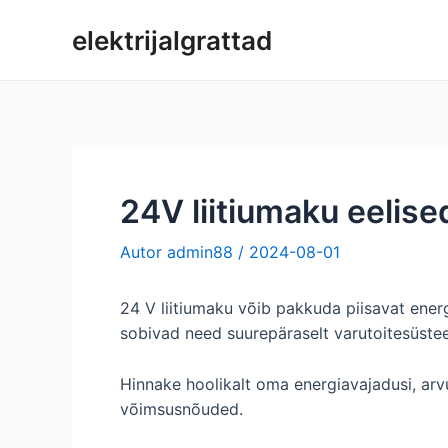
Skip
elektrijalgrattad
to
content
24V liitiumaku eelise
Autor
admin88
/
2024-08-01
24 V liitiumaku võib pakkuda piisavat ene
sobivad need suurepäraselt varutoitesüste
Hinnake hoolikalt oma energiavajadusi, arv
võimsusnõuded.