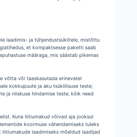
e laadimis- ja tühjendustsüklitele, mistõttu
rgiatihedus, et kompaktsesse paketti saab
nesepuhastuse määraga, mis säästab pikemas
e võtta või taaskasutada erinevatel
e kokkupuute ja aku tsüklilisuse teste;
ite ja niiskuse hindamise teste; kõik need
list. Kuna liitiumakud võivad aja jooksul
 elementide koormuse vähendamiseks tuleks
t liitiumakude laadimiseks mõeldud laadijad