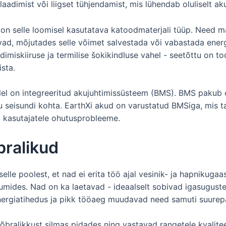
adimist või liigset tühjendamist, mis lühendab oluliselt aku
 on selle loomisel kasutatava katoodmaterjali tüüp. Need mate
vad, mõjutades selle võimet salvestada või vabastada energi
iskiiruse ja termilise šokikindluse vahel - seetõttu on to
sta.
llel on integreeritud akujuhtimissüsteem (BMS). BMS pakub o
 seisundi kohta. EarthXi akud on varustatud BMSiga, mis ta
a kasutajatele ohutusprobleeme.
ralikud
elle poolest, et nad ei erita töö ajal vesinik- ja hapnikugaa
umides. Nad on ka laetavad - ideaalselt sobivad igasugust
ergiatihedus ja pikk tööaeg muudavad need samuti suurepä
bralikkust silmas pidades ning vastavad rangetele kvalitee