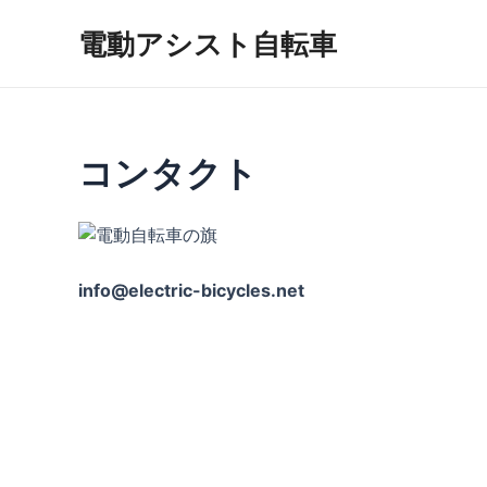
内
電動アシスト自転車
容
を
ス
キ
ッ
コンタクト
プ
info@electric-bicycles.net