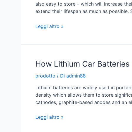
also easy to store – which will increase th
extend their lifespan as much as possible.
The
Leggi altro »
18650
Lithium
Battery
How Lithium Car Batteries
prodotto
/ Di
admin88
Lithium batteries are widely used in portab
density which allows them to store signifi
cathodes, graphite-based anodes and an el
How
Leggi altro »
Lithium
Car