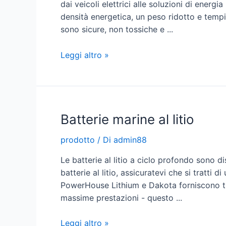
dai veicoli elettrici alle soluzioni di energ
densità energetica, un peso ridotto e tempi di
sono sicure, non tossiche e ...
I
Leggi altro »
vantaggi
delle
batterie
al
Batterie marine al litio
litio
prodotto
/ Di
admin88
Le batterie al litio a ciclo profondo sono d
batterie al litio, assicuratevi che si tratti
PowerHouse Lithium e Dakota forniscono tut
massime prestazioni - questo ...
Batterie
Leggi altro »