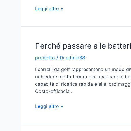
Come
Leggi altro »
scegliere
una
batteria
al
Perché passare alle batterie 
litio
per
prodotto
/ Di
admin88
carrello
da
I carrelli da golf rappresentano un modo d
golf
richiedere molto tempo per ricaricare le batt
capacità di ricarica rapida e alla loro magg
Costo-efficacia ...
Perché
Leggi altro »
passare
alle
batterie