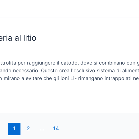
a al litio
elettrolita per raggiungere il catodo, dove si combinano con 
ando necessario. Questo crea l'esclusivo sistema di alimenta
o mirano a evitare che gli ioni Li- rimangano intrappolati nell'
1
2
...
14