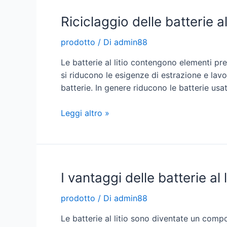
al
Riciclaggio delle batterie al 
litio
per
prodotto
/ Di
admin88
i
carrelli
Le batterie al litio contengono elementi prez
da
si riducono le esigenze di estrazione e lavo
golf?
batterie. In genere riducono le batterie usat
Riciclaggio
Leggi altro »
delle
batterie
al
litio
I vantaggi delle batterie al l
prodotto
/ Di
admin88
Le batterie al litio sono diventate un compo