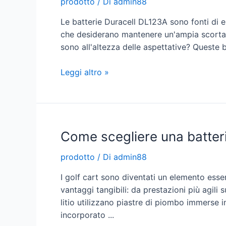
prodotto
/ Di
admin88
da
24
Le batterie Duracell DL123A sono fonti di en
V
che desiderano mantenere un'ampia scorta s
sono all'altezza delle aspettative? Queste b
Batterie
Leggi altro »
Duracell
DL123A
-
Uno
Come scegliere una batteria 
sguardo
più
prodotto
/ Di
admin88
approfondito
I golf cart sono diventati un elemento essenz
vantaggi tangibili: da prestazioni più agil
litio utilizzano piastre di piombo immerse i
incorporato ...