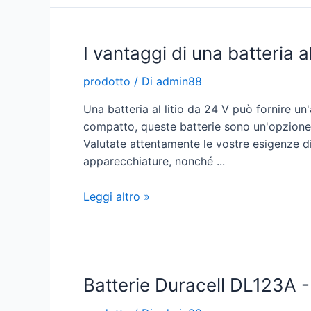
Batteries
Charge
I vantaggi di una batteria al
prodotto
/ Di
admin88
Una batteria al litio da 24 V può fornire 
compatto, queste batterie sono un'opzione ec
Valutate attentamente le vostre esigenze di 
apparecchiature, nonché ...
I
Leggi altro »
vantaggi
di
una
batteria
Batterie Duracell DL123A 
al
litio