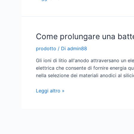
marine
al
litio
Come prolungare una batteri
prodotto
/ Di
admin88
Gli ioni di litio all'anodo attraversano un 
elettrica che consente di fornire energia qu
nella selezione dei materiali anodici al silici
Come
Leggi altro »
prolungare
una
batteria
al
Paginazione
litio
degli