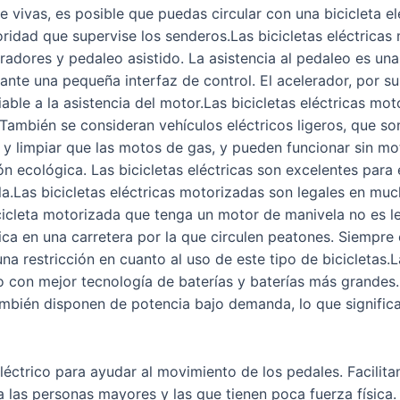
vivas, es posible que puedas circular con una bicicleta el
toridad que supervise los senderos.Las bicicletas eléctrica
eradores y pedaleo asistido. La asistencia al pedaleo es un
ante una pequeña interfaz de control. El acelerador, por su 
able a la asistencia del motor.Las bicicletas eléctricas mo
ambién se consideran vehículos eléctricos ligeros, que son
y limpiar que las motos de gas, y pueden funcionar sin mo
n ecológica. Las bicicletas eléctricas son excelentes par
lla.Las bicicletas eléctricas motorizadas son legales en mu
cicleta motorizada que tenga un motor de manivela no es l
rica en una carretera por la que circulen peatones. Siempre
a restricción en cuanto al uso de este tipo de bicicletas.
con mejor tecnología de baterías y baterías más grandes. 
mbién disponen de potencia bajo demanda, lo que significa
eléctrico para ayudar al movimiento de los pedales. Facilita
 las personas mayores y las que tienen poca fuerza física