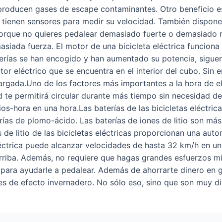
o producen gases de escape contaminantes. Otro beneficio e
s tienen sensores para medir su velocidad. También dispon
porque no quieres pedalear demasiado fuerte o demasiado 
siada fuerza. El motor de una bicicleta eléctrica funciona
aterías se han encogido y han aumentado su potencia, sigue
tor eléctrico que se encuentra en el interior del cubo. Si
rgada.Uno de los factores más importantes a la hora de ele
d te permitirá circular durante más tiempo sin necesidad de
s-hora en una hora.Las baterías de las bicicletas eléctric
aterías de plomo-ácido. Las baterías de iones de litio son m
de litio de las bicicletas eléctricas proporcionan una aut
léctrica puede alcanzar velocidades de hasta 32 km/h en u
 arriba. Además, no requiere que hagas grandes esfuerzos m
ara ayudarle a pedalear. Además de ahorrarte dinero en gas
es de efecto invernadero. No sólo eso, sino que son muy di