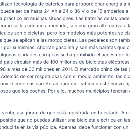
tilizan tecnología de baterías para proporcionar energía a l
a puede ser de hasta 24 Ah a 24 o 36 V o de 15 amperios a
a práctico en muchas situaciones. Las baterías de las pedel
s como se las conoce a menudo, son una gran alternativa a l
hículos son bicicletas, pero los modelos más potentes se c
 que se aplican a las motocicletas. Las pedelecs son tam
r por sí mismas. Ahorran gasolina y son más baratas que c
lgunas ciudades europeas se ha prohibido el acceso de los 
n el país circulan más de 100 millones de bicicletas eléctri
8 a más de 33 millones en 2011. El mercado chino de las 
 Además de ser respetuosas con el medio ambiente, las bic
nvirtiendo sus carreteras para dar cabida a este nuevo ti
rosos que los coches. Por ello, muchos municipios tendrán
 venta, asegúrate de que está registrada en tu estado. A c
 posible que no puedas utilizar una bicicleta eléctrica en l
nducirla en la vía pública. Además, debe funcionar con un