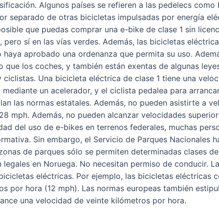
ificación. Algunos países se refieren a las pedelecs como b
or separado de otras bicicletas impulsadas por energía eléc
 posible que puedas comprar una e-bike de clase 1 sin licenc
e, pero sí en las vías verdes. Además, las bicicletas eléctr
 haya aprobado una ordenanza que permita su uso. Además, 
ro que los coches, y también están exentas de algunas leyes
ciclistas. Una bicicleta eléctrica de clase 1 tiene una ve
 mediante un acelerador, y el ciclista pedalea para arrancar
lan las normas estatales. Además, no pueden asistirte a ve
e 28 mph. Además, no pueden alcanzar velocidades superior
lidad del uso de e-bikes en terrenos federales, muchas per
ormativa. Sin embargo, el Servicio de Parques Nacionales h
zonas de parques sólo se permiten determinadas clases de bi
n legales en Noruega. No necesitan permiso de conducir. L
bicicletas eléctricas. Por ejemplo, las bicicletas eléctricas
os por hora (12 mph). Las normas europeas también estipu
cance una velocidad de veinte kilómetros por hora.